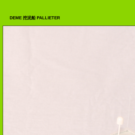
DEME 挖泥船 PALLIETER