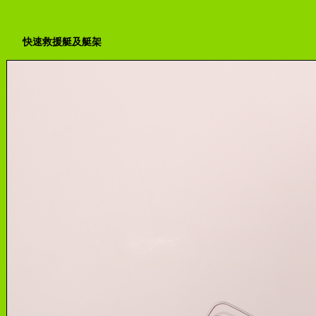
快速救援艇及艇架